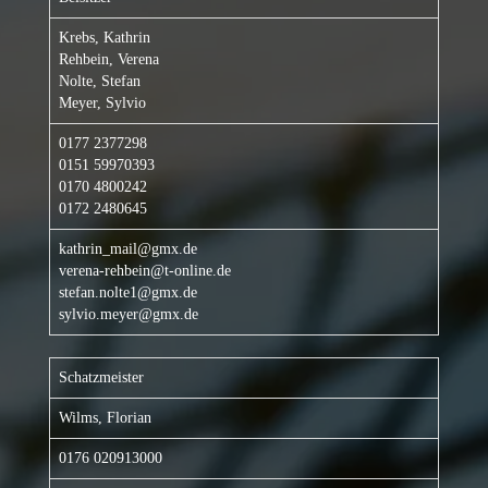
Krebs, Kathrin
Rehbein, Verena
Nolte, Stefan
Meyer, Sylvio
0177 2377298
0151 59970393
0170 4800242
0172 2480645
kathrin_mail@gmx.de
verena-rehbein@t-online.de
stefan.nolte1@gmx.de
sylvio.meyer@gmx.de
Schatzmeister
Wilms, Florian
0176 020913000