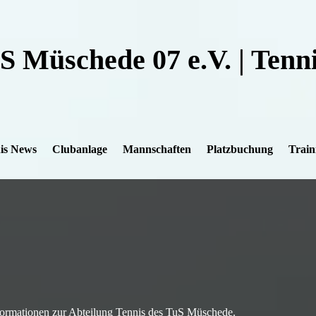
S Müschede 07 e.V. |
Tenni
is News
Clubanlage
Mannschaften
Platzbuchung
Train
Informationen zur Abteilung Tennis des TuS Müschede.