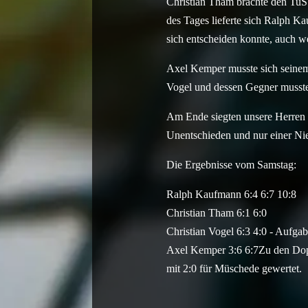
Christian Tham brachte den TuS
des Tages lieferte sich Ralph K
sich entscheiden konnte, auch w
Axel Kemper musste sich seinem
Vogel und dessen Gegner musste
Am Ende siegten unsere Herren 4
Unentschieden und nur einer Nie
Die Ergebnisse vom Samstag:
Ralph Kaufmann 6:4 6:7 10:8
Christian Tham 6:1 6:0
Christian Vogel 6:3 4:0 - Aufga
Axel Kemper 3:6 6:7Zu den Dopp
mit 2:0 für Müschede gewertet.