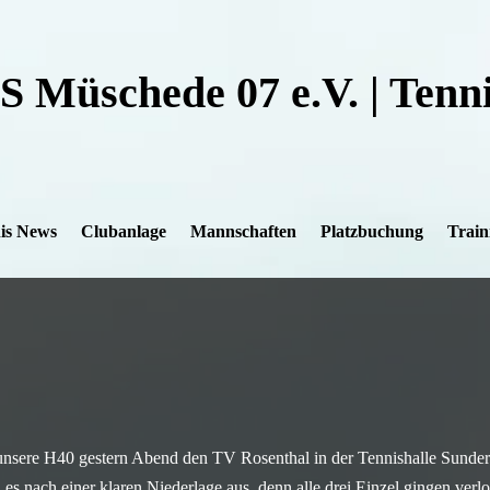
S Müschede 07 e.V. |
Tenni
is News
Clubanlage
Mannschaften
Platzbuchung
Train
unsere H40 gestern Abend den TV Rosenthal in der Tennishalle Sunder
 es nach einer klaren Niederlage aus, denn alle drei Einzel gingen verl