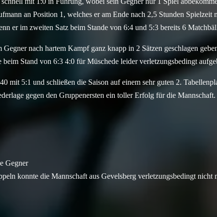
 schnell mit 1:0 in Führung, wobei sein Gegner nur 1 Spiel abbekomm
aufmann an Position 1, welches er am Ende nach 2,5 Stunden Spielzeit 
enn er im zweiten Satz beim Stande von 6:4 und 5:3 bereits 6 Matchbäll
 Gegner nach hartem Kampf ganz knapp in 2 Sätzen geschlagen geben. 
 beim Stand von 6:3 4:0 für Müschede leider verletzungsbedingt aufge
0 mit 5:1 und schließen die Saison auf einem sehr guten 2. Tabellenpla
derlage gegen den Gruppenersten ein toller Erfolg für die Mannschaft.
be Gegner
eln konnte die Mannschaft aus Gevelsberg verletzungsbedingt nicht 