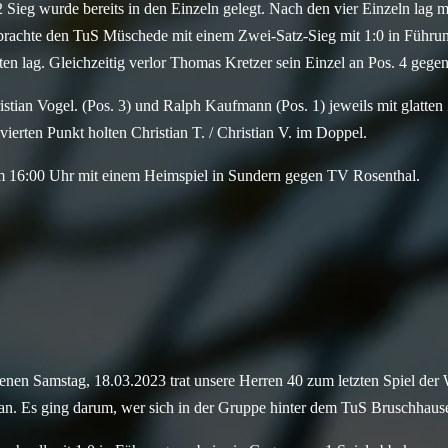
 Sieg wurde bereits in den Einzeln gelegt. Nach den vier Einzeln lag 
 brachte den TuS Müschede mit einem Zwei-Satz-Sieg mit 1:0 in Führun
inten lag. Gleichzeitig verlor Thomas Kretzer sein Einzel an Pos. 4 gege
istian Vogel. (Pos. 3) und Ralph Kaufmann (Pos. 1) jeweils mit glatten
erten Punkt holten Christian T. / Christian V. im Doppel.
m 16:00 Uhr mit einem Heimspiel in Sundern gegen TV Rosenthal.
n Samstag, 18.03.2023 trat unsere Herren 40 zum letzten Spiel der W
. Es ging darum, wer sich in der Gruppe hinter dem TuS Bruschhausen